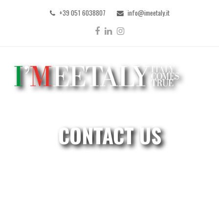
+39 051 6038807
info@imeetaly.it
Facebook
LinkedIn
Instagram
CONTACT US