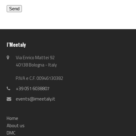
I’Meetaly
Via Enrico Mattei 92
40138 Bologna - Italy
P.IVA e C.F. 00946130382
+39 051 6038807
events@imeetaly.it
Home
About us
DMC