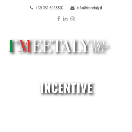
+39 051 6038807
info@imeetaly.it
Facebook
LinkedIn
Instagram
INCENTIVE