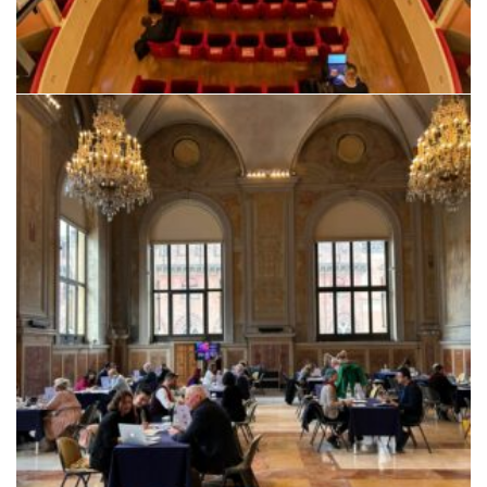
XVIII SISMeR Forum. <br>The smallest theater in the
world: the uterus