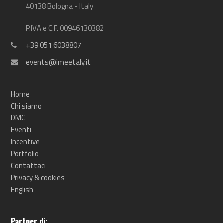
40138 Bologna - Italy
P.IVA e C.F. 00946130382
+39 051 6038807
events@imeetaly.it
Home
Chi siamo
DMC
Eventi
Incentive
Portfolio
Contattaci
Privacy & cookies
English
Partner di: